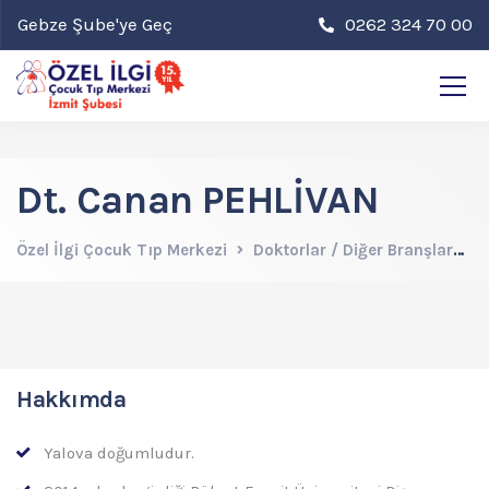
Gebze Şube'ye Geç
0262 324 70 00
Dt. Canan PEHLİVAN
Özel İlgi Çocuk Tıp Merkezi
Doktorlar / Diğer Branşlar
D
Hakkımda
Yalova doğumludur.