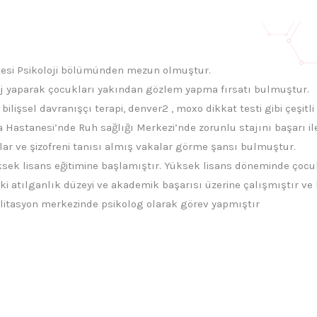
tesi Psikoloji bölümünden mezun olmuştur.
taj yaparak çocukları yakından gözlem yapma fırsatı bulmuştur.
bilişsel davranışçı terapi, denver2 , moxo dikkat testi gibi çeşitl
ma Hastanesi’nde Ruh sağlığı Merkezi’nde zorunlu stajını başarı 
lar ve şizofreni tanısı almış vakalar görme şansı bulmuştur.
sek lisans eğitimine başlamıştır. Yüksek lisans döneminde çocukl
 atılganlık düzeyi ve akademik başarısı üzerine çalışmıştır ve baş
abilitasyon merkezinde psikolog olarak görev yapmıştır