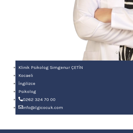
Klinik Psikolog Simgenur ÇETİN
Kocaeli
İngilizce
Psikolog
0262 324 70 00
info@ilgicocuk.com