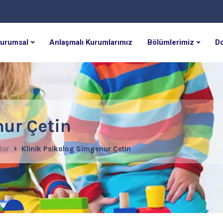
urumsal
Anlaşmalı Kurumlarımız
Bölümlerimiz
Do
nur Çetin
lar
Klinik Psikolog Simgenur Çetin