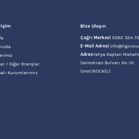
rişim
Bize Ulaşın
Çağrı Merkezi
0262 324 70
fa
E-Mail Adresi
info@ilgicoc
ızda
Adres
Yahya Kaptan Mahall
erimiz
Demokrasi Bulvarı No :10
ar / Diğer Branşlar
İzmit/KOCAELİ
alı Kurumlarımız