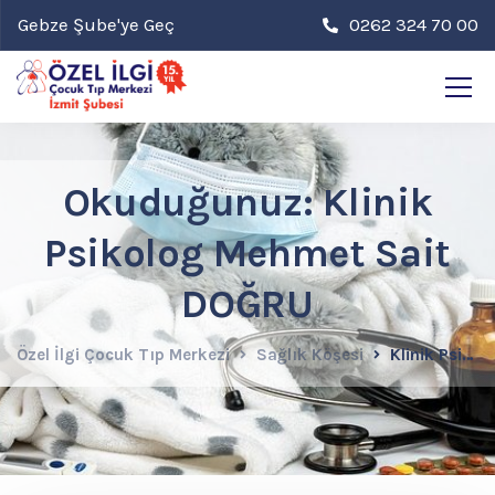
Gebze Şube'ye Geç
0262 324 70 00
Okuduğunuz: Klinik
Psikolog Mehmet Sait
DOĞRU
Özel İlgi Çocuk Tıp Merkezi
Sağlık Köşesi
Klinik Psikolog Mehmet Sait DOĞRU